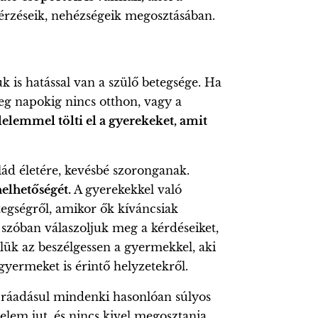
k, érzéseik, nehézségeik megosztásában.
k is hatással van a szülő betegsége. Ha
leg napokig nincs otthon, vagy a
elemmel tölti el a gyerekeket, amit
ád életére, kevésbé szoronganak.
elhetőségét.
A gyerekekkel való
tegségről, amikor ők kíváncsiak
szóban válaszoljuk meg a kérdéseiket,
lük az beszélgessen a gyermekkel, aki
gyermeket is érintő helyzetekről.
t, ráadásul mindenki hasonlóan súlyos
elem jut, és nincs kivel megosztania