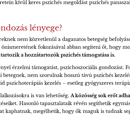
retein kívül keres pszichés megoldást pszichés panaszai
ondozás lényege?
reknek nem közvetlenül a daganatos betegség befolyáso
 önismeretének fokozásával abban segíteni őt, hogy moz
artozik a hozzátartozók pszichés támogatása is.
nyel érzelmi támogatást, pszichoszociális gondozást. 
 betegnek, nem szorulnak hosszú távú pszichés kezelésr
id pszichoterápiás kezelés – esetleg gyógyszeres terápi
alkozásokra is van lehetőség.
A közösség sok erőt adha
rzéseiket. Hasonló tapasztalataik révén segíthetik egym
t kaphatnak, megélhetik, hogy ők maguk is tudnak segí