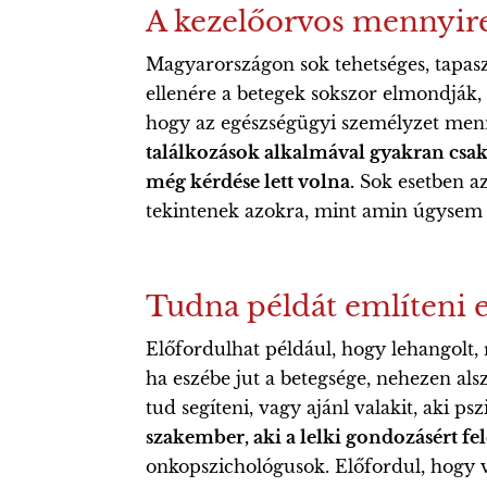
A kezelőorvos mennyire 
Magyarországon sok tehetséges, tapasz
ellenére a betegek sokszor elmondják,
hogy az egészségügyi személyzet menny
találkozások alkalmával gyakran csak
még kérdése lett volna.
Sok esetben az
tekintenek azokra, mint amin úgysem l
Tudna példát említeni 
Előfordulhat például, hogy lehangolt,
ha eszébe jut a betegsége, nehezen al
tud segíteni, vagy ajánl valakit, aki ps
szakember, aki a lelki gondozásért fel
onkopszichológusok. Előfordul, hogy va