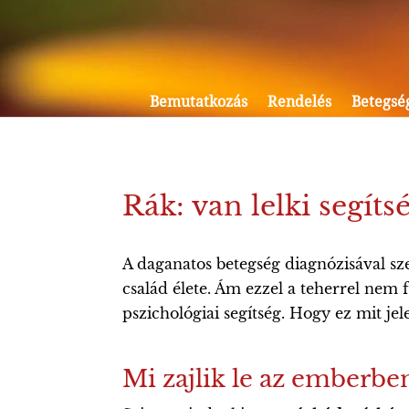
Bemutatkozás
Rendelés
Betegsé
Rák: van lelki segíts
A daganatos betegség diagnózisával sz
család élete. Ám ezzel a teherrel nem
pszichológiai segítség. Hogy ez mit je
Mi zajlik le az emberbe