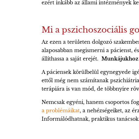
ezért inkább az állami intézmények ke
Mi a pszichoszociális g
Az ezen a területen dolgozó szakembe
alaposabban megismerni a pácienst, és
állíthassa a saját erejét.
Munkájukhoz t
A páciensek körülbelül egynegyede igé
ettől még nem számítanak pszichiátriai
terápiára is van mód, de többnyire röv
Nemcsak egyéni, hanem csoportos fogl
a problémáikat
, a nehézségeiket, az é
Informálódhatnak, praktikus tanácsoka