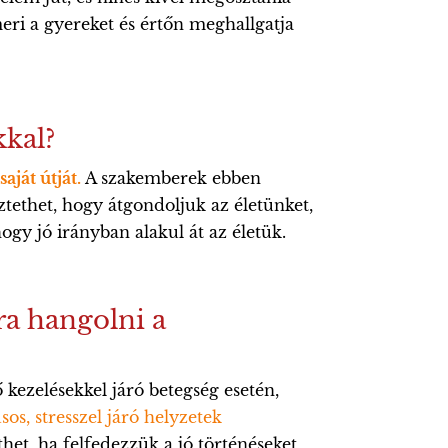
smeri a gyereket és értőn meghallgatja
kkal?
aját útját.
A szakemberek ebben
ztethet, hogy átgondoljuk az életünket,
gy jó irányban alakul át az életük.
ra hangolni a
kezelésekkel járó betegség esetén,
sos, stresszel járó helyzetek
het, ha felfedezzük a jó történéseket