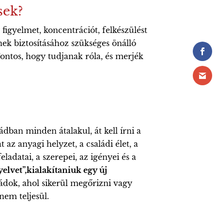
sek?
figyelmet, koncentrációt, felkészülést
nek biztosításához szükséges önálló
ontos, hogy tudjanak róla, és merjék
ádban minden átalakul, át kell írni a
 az anyagi helyzet, a családi élet, a
ladatai, a szerepei, az igényei és a
elvet”,kialakítaniuk egy új
ádok, ahol sikerül megőrizni vagy
nem teljesül.