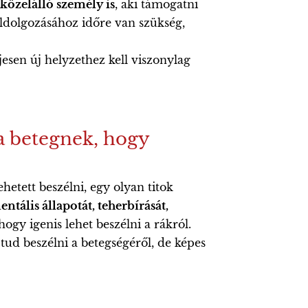
közelálló személy is
, aki támogatni
ldolgozásához időre van szükség,
jesen új helyzethez kell viszonylag
a betegnek, hogy
etett beszélni, egy olyan titok
entális állapotát, teherbírását,
ogy igenis lehet beszélni a rákról.
tud beszélni a betegségéről, de képes