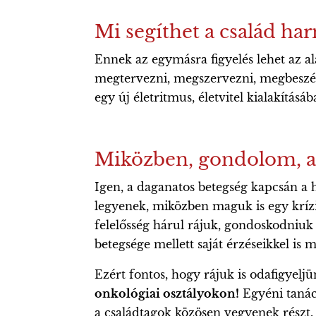
Mi segíthet a család h
Ennek az egymásra figyelés lehet az al
megtervezni, megszervezni, megbeszéln
egy új életritmus, életvitel kialakításá
Miközben, gondolom, a
Igen, a daganatos betegség kapcsán a 
legyenek, miközben maguk is egy krízi
felelősség hárul rájuk, gondoskodniuk 
betegsége mellett saját érzéseikkel is
Ezért fontos, hogy rájuk is odafigyeljü
onkológiai osztályokon!
Egyéni tanács
a családtagok közösen vegyenek részt.