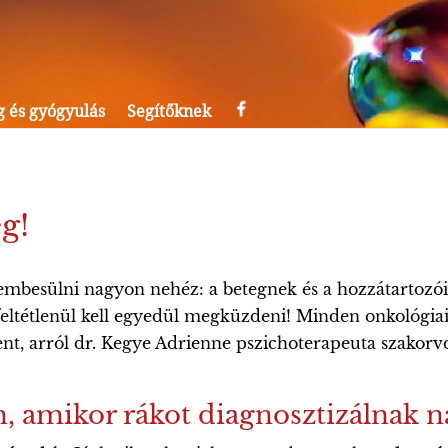
g és gyógyulás
Segítőknek
ég!
embesülni nagyon nehéz: a betegnek és a hozzátartozóina
 feltétlenül kell egyedül megküzdeni! Minden onkológiai
lent, arról dr. Kegye Adrienne pszichoterapeuta szakorv
n, amikor rákot diagnosztizálnak n