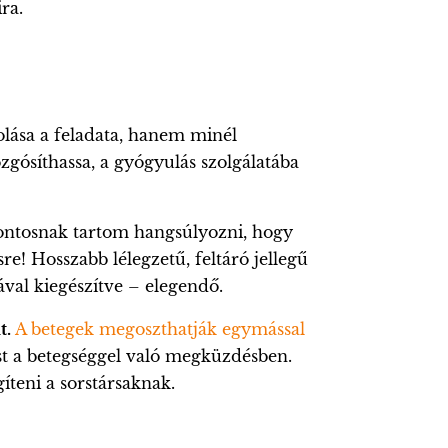
ra.
lása a feladata, hanem minél
gósíthassa, a gyógyulás szolgálatába
Fontosnak tartom hangsúlyozni, hogy
e! Hosszabb lélegzetű, feltáró jellegű
ával kiegészítve – elegendő.
t.
A betegek megoszthatják egymással
ást a betegséggel való megküzdésben.
teni a sorstársaknak.