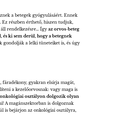
sznek a betegek gyógyulásáért. Ennek
 Ez részben érthető, hiszen tudjuk,
 áll rendelkezésre… Így
az orvos-beteg
 és ki sem derül, hogy a betegnek
ondolják a lelki tüneteiket is, és úgy
 fáradékony, gyakran elsírja magát,
líteni a kezelőorvosnak: vagy maga is
onkológiai osztályon dolgozik olyan
nni! A magánszektorban is dolgoznak
 is bejárjon az onkológiai osztályra,