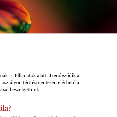
k is. Pillanatok alatt átrendeződik a
 osztályon térítésmentesen elérhető a
ossal beszélgettünk.
ála?