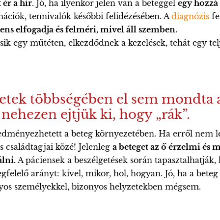
ér a hír
. Jó, ha ilyenkor jelen van a beteggel
egy hozzá 
rmációk, tennivalók későbbi felidézésében. A
diagnózis
fe
ciens elfogadja és felméri, mivel áll szemben.
esik egy műtéten, elkezdődnek a kezelések, tehát egy tel
setek többségében el sem mondta 
 nehezen ejtjük ki, hogy „rák”.
edményezhetett a beteg környezetében. Ha erről nem leh
és családtagjai közé! Jelenleg
a beteget az ő érzelmi és m
lni.
A páciensek a beszélgetések során tapasztalhatják, h
lelő arányt: kivel, mikor, hol, hogyan. Jó, ha a beteg 
zonyos személyekkel, bizonyos helyzetekben mégsem.