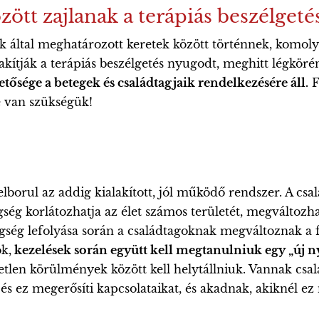
tt zajlanak a terápiás beszélgeté
 által meghatározott keretek között történnek, komoly 
akítják a terápiás beszélgetés nyugodt, meghitt légköré
tősége a betegek és családtagjaik rendelkezésére áll.
F
e van szükségük!
borul az addig kialakított, jól működő rendszer. A csal
gség korlátozhatja az élet számos területét, megváltozhat
egség lefolyása során a családtagoknak megváltoznak a fe
ok,
kezelések során együtt kell megtanulniuk egy „új ny
tlen körülmények között kell helytállniuk. Vannak csal
 és ez megerősíti kapcsolataikat, és akadnak, akiknél ez 