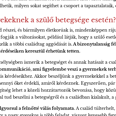
élhetik, milyen sokat segíthet a csoport a tapasztalatai
keknek a szülő betegsége esetén?
d részei, és bármilyen életkorúak is, mindenképpen ráju
fogják a változásokat, például látják, hogy a szülő eset
elik a többi családtag aggódását is.
A bizonytalanság fél
érdéseiken keresztül érhetünk tetten.
lységben ismerik a betegséget és annak hatásait a csal
t kommunikáció, ami figyelembe veszi a gyermekek terh
is kérdéseikhez. Akkor beszéljünk a gyermekekkel a be
ennyi őket érdekli, amiről kérdeznek. Egyszerűen, pár 
tség lehet a közeli hozzátartozók bevonása, hogy közü
tud beszélni a betegségről és a családban kialakult, a 
gyorsul a felnőtté válás folyamata.
A család túlterhel
y a nagy gyerekre is több feladat, viszont kevesebb figy