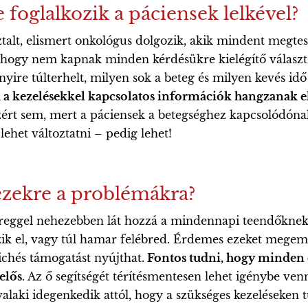
foglalkozik a páciensek lelkével?
talt, elismert onkológus dolgozik, akik mindent megte
 hogy nem kapnak minden kérdésükre kielégítő választ.
ire túlterhelt, milyen sok a beteg és milyen kevés idő
 a kezelésekkel kapcsolatos információk hangzanak el,
ért sem, mert a páciensek a betegséghez kapcsolódónak g
ehet változtatni – pedig lehet!
ezekre a problémákra?
 reggel nehezebben lát hozzá a mindennapi teendőknek,
szik el, vagy túl hamar felébred. Érdemes ezeket megem
zichés támogatást nyújthat.
Fontos tudni, hogy minden 
elős
. Az ő segítségét térítésmentesen lehet igénybe ve
laki idegenkedik attól, hogy a szükséges kezeléseken túl