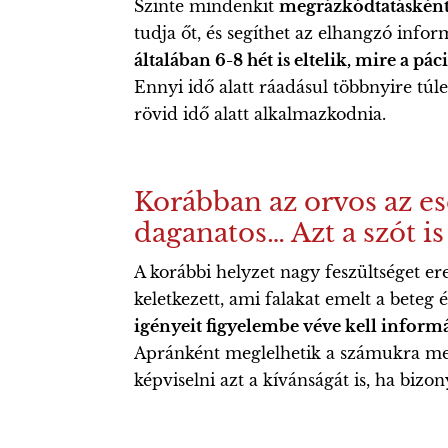
Szinte mindenkit
megrázkódtatásként 
tudja őt, és segíthet az elhangzó info
általában 6-8 hét is eltelik, mire a pá
Ennyi idő alatt ráadásul többnyire túl
rövid idő alatt alkalmazkodnia.
Korábban az orvos az e
daganatos… Azt a szót is
A korábbi helyzet nagy feszültséget er
keletkezett, ami falakat emelt a beteg 
igényeit figyelembe véve kell informá
Apránként meglelhetik a számukra megfe
képviselni azt a kívánságát is, ha bi