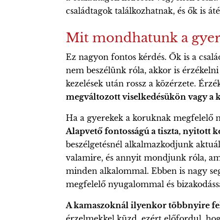
családtagok találkozhatnak, és ők is át
Mit mondhatunk a gyere
Ez nagyon fontos kérdés. Ők is a csalá
nem beszélünk róla, akkor is érzékelni 
kezelések után rossz a közérzete. Érzék
megváltozott viselkedésükön vagy a k
Ha a gyerekek a koruknak megfelelő mé
Alapvető fontosságú a tiszta, nyitot
beszélgetésnél alkalmazkodjunk aktuál
valamire, és annyit mondjunk róla, am
minden alkalommal. Ebben is nagy segí
megfelelő nyugalommal és bizakodással 
A kamaszoknál ilyenkor többnyire fel
érzelmekkel küzd, ezért előfordul, hog