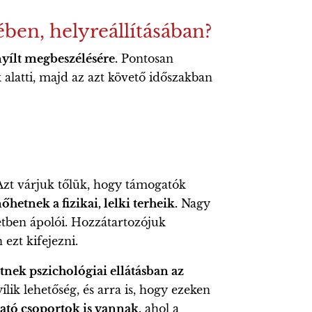
en, helyreállításában?
yílt megbeszélésére.
Pontosan
alatti, majd az azt követő időszakban
Azt várjuk tőlük, hogy támogatók
tnek a fizikai, lelki terheik.
Nagy
setben ápolói. Hozzátartozójuk
ezt kifejezni.
tnek pszichológiai ellátásban az
lik lehetőség, és arra is, hogy ezeken
ató csoportok is vannak,
ahol a