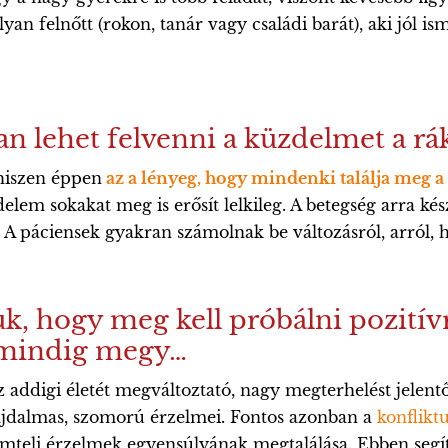
olyan felnőtt (rokon, tanár vagy családi barát), aki jól i
an lehet felvenni a küzdelmet a rá
 hiszen éppen
az a lényeg, hogy mindenki találja meg a s
elem sokakat meg is erősít lelkileg. A betegség arra kés
 páciensek gyakran számolnak be változásról, arról, ho
uk, hogy meg kell próbálni pozitív
 mindig megy…
addigi életét megváltoztató, nagy megterhelést jelentő 
ájdalmas, szomorú érzelmei. Fontos azonban a
konfliktu
römteli érzelmek egyensúlyának megtalálása. Ebben segít