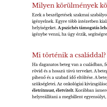
Milyen körülmények közö
Ezek a beszélgetések szakmai szabályok
igényelnek. Egyre több intézetben kial
helyiségeket.
A pszichés támogatás lehe
igénybe venni, ha úgy érzik, segítségr
Mi történik a családdal?
Ha daganatos beteg van a családban, fel
rövid és a hosszú távú terveket. A bete
pihenő és a szabad idő eltöltése. A bet
szükségletei. Az onkológiai kivizsgálás
életritmust, életvitelt.
Korábban ismere
helyreállítani a megbillent egyensúlyt,