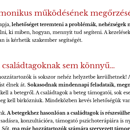
armonikus működésének megőrzéséb
apja,
lehetőséget teremteni a problémák, nehézségek n
i, ki miben, hogyan, mennyit tud segíteni. A kezelések 
ban is kérhetik szakember segítségét.
 családtagoknak sem könnyű…
hozzátartozók is sokszor nehéz helyzetbe kerülhetnek! 
st élnek át.
Sokasodnak mindennapi feladataik, megnőhe
kell a betegről. A családtagok a beteg támogatói, sok e
 meg kell birkózniuk. Mindeközben kevés lehetőségük van 
nk.
A betegekhez hasonlóan a családtagok is részesülhe
adásra, konzultációra, támogató pszichoterápiára is nyí
 Sőt,
ma már hozzátartozók számára szervezett támog