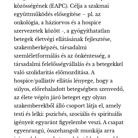
közösségének (EAPC). Célja a szakmai
együttműködés elősegítése – pl. az
onkológia, a háziorvos és a hospice
szervezetek között -, a gyógyíthatatlan
betegek életvégi ellátásának fejlesztése,
szakemberképzés, társadalmi
szemléletformálás és az önkéntesség, a
társadalmi felelősségvállalás és a betegekkel
való szolidaritás előmozdítása. A
hospice/palliatív ellátás lényege, hogy a
súlyos, előrehaladott betegségben szenvedő,
az élete végén járó beteget egy olyan
szakemberekből álló csoport látja el, amely
testi és lelki: pszichés, szociális és spirituális
igényeit egyaránt figyelembe veszi. A csapat
egyenrangú, összehangolt munkája arra