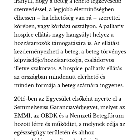
irányul, hogy a beteg a lehető legkevesebb
szenvedéssel, a legjobb életminőségben
élhessen – ha lehetőség van rá – szerettei
körében, vagy kórházi osztályon. A palliatív
hospice ellátás nagy hangsúlyt helyez a
hozzátartozók támogatására is. Az ellátást
kezdeményezheti a beteg, a beteg törvényes
képviselője/hozzátartozója, családorvos
illetve szakorvos. A hospice-palliatív ellátás
az országban mindenütt elérhető és
minden formája a beteg számára ingyenes.
2015-ben az Egyesület elsőként nyerte el a
Semmelweiss Garanciavédjegyet, melyet az
EMMI, az OBDK és a Nemzeti Betegfórum
hozott létre és működtet, s melynek célja az
egészségügy területén és ahhoz