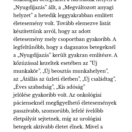
„Nyugdíjazás” állt, a „Megváltozott anyagi
helyzet” a hetedik leggyakrabban említett
életesemény volt. Tovább elemezve listát
készítettünk arról, hogy az adott
életesemény mely csoportban gyakoribb. A
legfeltűnőbb, hogy a daganatos betegeknél
a „Nyugdíjazás” került gyakran említésre. A
kőzúzással kezeltek esetében az ”Új
munkakör”, „Új beosztás munkahelyen”,
az „Átállás az üzleti életben”, „Új családtag”,
„Éves szabadság”, „Kis adóság”
jelölése gyakoribb volt. Az onkológiai
pácienseknél megfigyelhető életesemények
passzívabb, szomorúbb, lefelé ívelőbb
életpályát sejtetnek, míg az urológiai
betegek aktívabb életet élnek. Mivel a