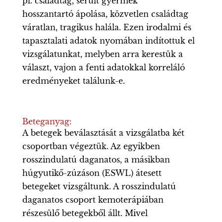
pl. családtag, sérült gyermek
hosszantartó ápolása, közvetlen családtag
váratlan, tragikus halála. Ezen irodalmi és
tapasztalati adatok nyomában indítottuk el
vizsgálatunkat, melyben arra kerestük a
választ, vajon a fenti adatokkal korreláló
eredményeket találunk-e.
Beteganyag:
A betegek beválasztását a vizsgálatba két
csoportban végeztük. Az egyikben
rosszindulatú daganatos, a másikban
húgyutikő-zúzáson (ESWL) átesett
betegeket vizsgáltunk. A rosszindulatú
daganatos csoport kemoterápiában
részesülő betegekből állt. Mivel