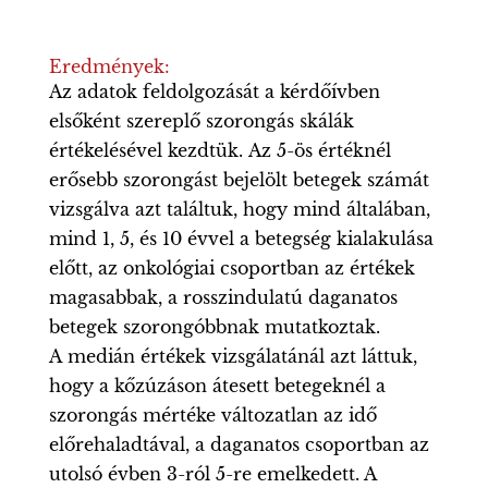
Eredmények:
Az adatok feldolgozását a kérdőívben
elsőként szereplő szorongás skálák
értékelésével kezdtük. Az 5-ös értéknél
erősebb szorongást bejelölt betegek számát
vizsgálva azt találtuk, hogy mind általában,
mind 1, 5, és 10 évvel a betegség kialakulása
előtt, az onkológiai csoportban az értékek
magasabbak, a rosszindulatú daganatos
betegek szorongóbbnak mutatkoztak.
A medián értékek vizsgálatánál azt láttuk,
hogy a kőzúzáson átesett betegeknél a
szorongás mértéke változatlan az idő
előrehaladtával, a daganatos csoportban az
utolsó évben 3-ról 5-re emelkedett. A