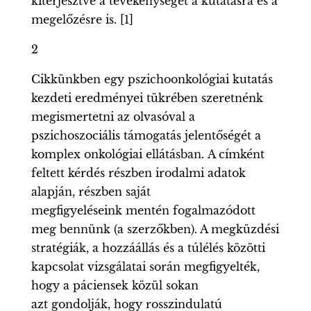
kiterjesztve a tevékenységet a kutatásra és a
megelőzésre is. [1]
2
Cikkünkben egy pszichoonkológiai kutatás
kezdeti eredményei tükrében szeretnénk
megismertetni az olvasóval a
pszichoszociális támogatás jelentőségét a
komplex onkológiai ellátásban. A címként
feltett kérdés részben irodalmi adatok
alapján, részben saját
megfigyeléseink mentén fogalmazódott
meg bennünk (a szerzőkben). A megküzdési
stratégiák, a hozzáállás és a túlélés közötti
kapcsolat vizsgálatai során megfigyelték,
hogy a páciensek közül sokan
azt gondolják, hogy rosszindulatú