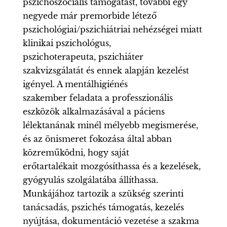
pszichoszociális támogatást, további egy
negyede már premorbide létező
pszichológiai/pszichiátriai nehézségei miatt
klinikai pszichológus,
pszichoterapeuta, pszichiáter
szakvizsgálatát és ennek alapján kezelést
igényel. A mentálhigiénés
szakember feladata a professzionális
eszközök alkalmazásával a páciens
lélektanának minél mélyebb megismerése,
és az önismeret fokozása által abban
közreműködni, hogy saját
erőtartalékait mozgósíthassa és a kezelések,
gyógyulás szolgálatába állíthassa.
Munkájához tartozik a szükség szerinti
tanácsadás, pszichés támogatás, kezelés
nyújtása, dokumentáció vezetése a szakma