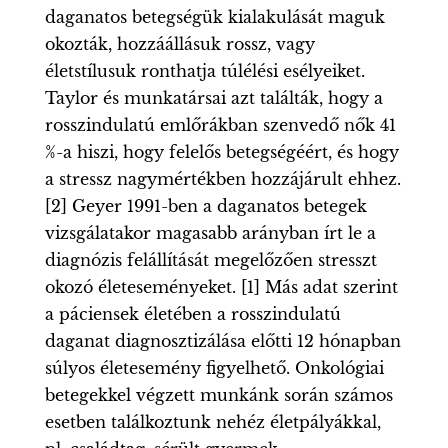
daganatos betegségük kialakulását maguk
okozták, hozzáállásuk rossz, vagy
életstílusuk ronthatja túlélési esélyeiket.
Taylor és munkatársai azt találták, hogy a
rosszindulatú emlőrákban szenvedő nők 41
%-a hiszi, hogy felelős betegségéért, és hogy
a stressz nagymértékben hozzájárult ehhez.
[2] Geyer 1991-ben a daganatos betegek
vizsgálatakor magasabb arányban írt le a
diagnózis felállítását megelőzően stresszt
okozó életeseményeket. [1] Más adat szerint
a páciensek életében a rosszindulatú
daganat diagnosztizálása előtti 12 hónapban
súlyos életesemény figyelhető. Onkológiai
betegekkel végzett munkánk során számos
esetben találkoztunk nehéz életpályákkal,