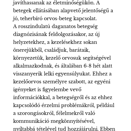
javíthassanak az életminőségükön. A
betegek ellátásában alapvető jelentőségű a
jó, teherbíró orvos-beteg kapcsolat.
A rosszindulatú daganatos betegség
diagnózisának feldolgozásakor, az új
helyzetekhez, a kezelésekhez sokan
önerejükből, családjuk, barátaik,
környezetük, kezelő orvosuk segítségével
alkalmazkodnak, és általában 6-8 hét alatt
visszanyerik lelki egyensúlyukat. Ehhez a
kezelőorvos személyre szabott, az egyéni
igényeket is figyelembe vevő
információkkal, a betegségről és az ehhez
kapcsolódó érzelmi problémákról, például
a szorongásokról, félelmekről való
kommunikáció megkönnyítésével,
nyíltabbá tételével tud hozzájárulni. Ebben