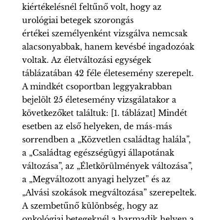
kiértékelésnél feltűnő volt, hogy az
urológiai betegek szorongás
értékei személyenként vizsgálva nemcsak
alacsonyabbak, hanem kevésbé ingadozóak
voltak. Az életváltozási egységek
táblázatában 42 féle életesemény szerepelt.
A mindkét csoportban leggyakrabban
bejelölt 25 életesemény vizsgálatakor a
következőket találtuk: [1. táblázat] Mindét
esetben az első helyeken, de más-más
sorrendben a „Közvetlen családtag halála”,
a „Családtag egészségügyi állapotának
változása”, az „Életkörülmények változása”,
a „Megváltozott anyagi helyzet” és az
„Alvási szokások megváltozása” szerepeltek.
A szembetűnő különbség, hogy az
onkológiai betegeknél a harmadik helyen a