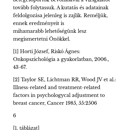
tovább folytassuk. A kutatás és adatainak
feldolgozása jelenleg is zajlik. Reméljük,
ennek eredményeit is
mihamarabb lehetőségünk lesz
megismertetni Önökkel.
[1] Horti József, Riskó Ágnes:
Onkopszichológia a gyakorlatban, 2006.,
43-67.
[2] Taylor SE, Lichtman RR, Wood JV et al.:
Illness-related and treatment-related
factors in psychologycal adjustment to
breast cancer, Cancer 1985, 55:2506
6
[1. táblázat]