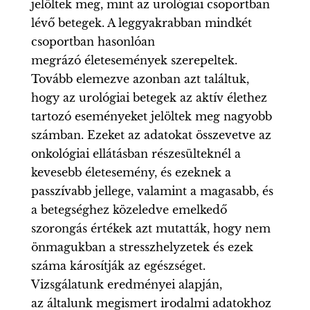
jelöltek meg, mint az urológiai csoportban
lévő betegek. A leggyakrabban mindkét
csoportban hasonlóan
megrázó életesemények szerepeltek.
Tovább elemezve azonban azt találtuk,
hogy az urológiai betegek az aktív élethez
tartozó eseményeket jelöltek meg nagyobb
számban. Ezeket az adatokat összevetve az
onkológiai ellátásban részesülteknél a
kevesebb életesemény, és ezeknek a
passzívabb jellege, valamint a magasabb, és
a betegséghez közeledve emelkedő
szorongás értékek azt mutatták, hogy nem
önmagukban a stresszhelyzetek és ezek
száma károsítják az egészséget.
Vizsgálatunk eredményei alapján,
az általunk megismert irodalmi adatokhoz