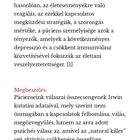
hasonlóan, az életeseményekre való
reagálás, az ezekkel kapcsolatos
megküzdési stratégiák, a szorongás
mértéke, a páciens személyisége azok a
tényezők, amelyek a következményes
depresszió és a csökkent immunválasz
közvetítésével fokozzák az élettani
veszélyeztetettséget. [1]
Megbeszélés:
Pácienseink válaszai összecsengenek Irwin
kutatási adataival, mely szerint nem
önmagában a kapcsolatok felbomlása, válás,
megözvegyülés, hanem az arra adott
pszichés válasz az, amivel az „natural killer”
sejt aktivitás csökkenése összefügg.