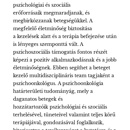
pszichológiai és szociális
erőforrásaik megmaradjanak, és
megbirkózzanak betegségükkel. A
megfelelő életminőség biztosítása
a kezelések alatt és a terápia befejezése után
is lényeges szemponttá vált. A
pszichoszociális támogatás fontos részét
képezi a pozitív alkalmazkodásnak és a jobb
életminőségnek. Ebben segíthet a beteget
kezelő multidiszciplináris team tagjaként a
pszichoonkológus. A pszichoonkológia
határterületi tudományág, mely a
daganatos betegek és
hozzátartozóik pszichológiai és szociális
terhelésével, tüneteivel valamint teljes körű
terápiájával, gondozásával foglalkozik,