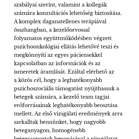
szabályai szerint, valamint a kollegák
számára konzultációs lehetőség biztosítása.
A komplex daganatellenes terápiával
összhangban, a kezelőorvossal
folyamatos együttműködésben végzett
pszichoonkológiai ellátás lehetővé teszi és
megkönnyíti az egyes páciensekkel
kapcsolatban az információk és az
ismeretek áramlását. Ezáltal elérhető az
a közös cél, hogy a leghatékonyabb
pszichoszociális támogatást nyújthassuk a
betegek számára, a kezelő team tagjai
erőforrásainak leghatékonyabb beosztása
mellett. Az első vizsgálati eredmények arra
sarkalltak bennünket, hogy nagyobb
beteganyagon, homogénebb
betegcsoportok bevonásával a vizsgálatot