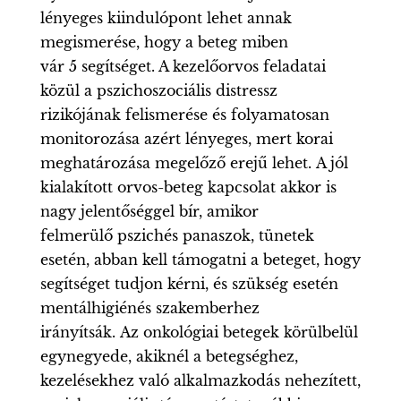
lényeges kiindulópont lehet annak
megismerése, hogy a beteg miben
vár 5 segítséget. A kezelőorvos feladatai
közül a pszichoszociális distressz
rizikójának felismerése és folyamatosan
monitorozása azért lényeges, mert korai
meghatározása megelőző erejű lehet. A jól
kialakított orvos-beteg kapcsolat akkor is
nagy jelentőséggel bír, amikor
felmerülő pszichés panaszok, tünetek
esetén, abban kell támogatni a beteget, hogy
segítséget tudjon kérni, és szükség esetén
mentálhigiénés szakemberhez
irányítsák. Az onkológiai betegek körülbelül
egynegyede, akiknél a betegséghez,
kezelésekhez való alkalmazkodás nehezített,